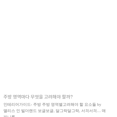
주방 영역마다 무엇을 고려해야 할까?
인테리어가이드- 주방 주방 영역별고려해야 할 요소들 by
앨리스 인 빌더랜드 보글보글, 달그락달그락, 서걱서걱… 매
끼니를