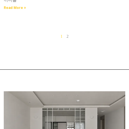
Read More »
1
2