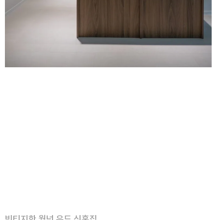
빈티지한 월넛 우드 신혼집