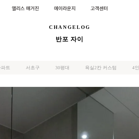
앨리스 매거진
에이라운지
고객센터
CHANGELOG
반포 자이
아파트
서초구
30평대
욕실2칸 커스텀
4