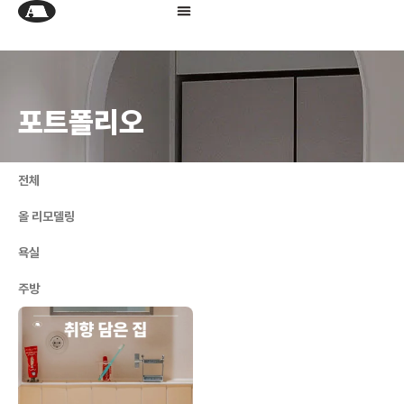
포트폴리오
전체
올 리모델링
욕실
주방