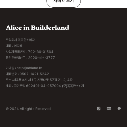
사례 더 보기
주식회사 똑똑한소비자
대표 : 이지혜
사업자등록번호 : 702-86-01564
통신판매업신고 : 2020-서초-3777
이메일 : help@abland.kr
대표번호 : 0507-1421-5242
주소 :서울특별시 서초구 사평대로 57길 21-2, 4층
계좌 : 국민은행 602401-04-057094 (주)똑똑한소비자
© 2024 All rights Reserved​