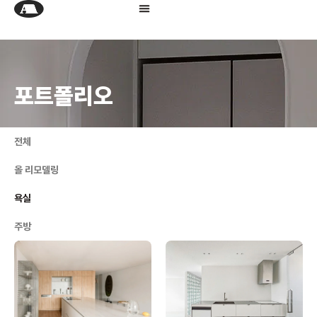
포트폴리오
전체
올 리모델링
욕실
주방