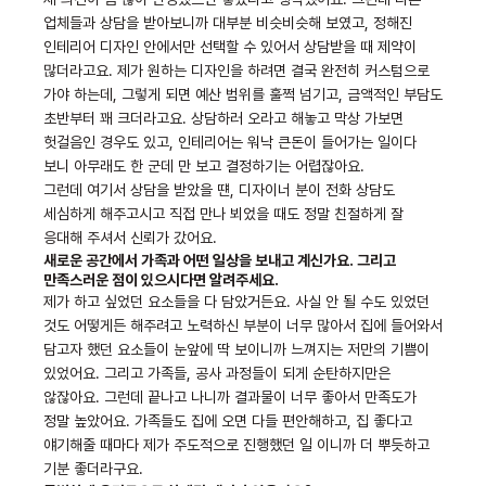
업체들과 상담을 받아보니까 대부분 비슷비슷해 보였고,
정해진
인테리어 디자인 안에서만 선택할 수 있어서 상담받을 때 제약이
많더라고요. 제가 원하는 디자인을 하려면 결국 완전히
커스텀으로
가야 하는데, 그렇게 되면 예산 범위를 훌쩍 넘기고, 금액적인 부담도
초반부터 꽤 크더라고요.
상담하러 오라고 해놓고 막상 가보면
헛걸음인 경우도 있고, 인테리어는 워낙 큰돈이 들어가는 일이다
보니 아무래도 한 군데
만 보고 결정하기는 어렵잖아요.
그런데 여기서 상담을 받았을 떈, 디자이너 분이 전화 상담도
세심하게 해주고시고 직접 만나
뵈었을 때도 정말 친절하게 잘
응대해 주셔서 신뢰가 갔어요.
새로운 공간에서 가족과 어떤 일상을 보내고 계신가요. 그리고
만족스러운 점이 있으시다면 알려주세요.
제가 하고 싶었던 요소들을 다 담았거든요. 사실 안 될 수도 있었던
것도 어떻게든 해주려고 노력하신 부분이 너무 많아서
집에 들어와서
담고자 했던 요소들이 눈앞에 딱 보이니까 느껴지는 저만의 기쁨이
있었어요.
그리고 가족들, 공사 과정들이 되게 순탄하지만은
않잖아요. 그런데 끝나고 나니까 결과물이 너무 좋아서 만족도가
정말 높았어요.
가족들도 집에 오면 다들 편안해하고, 집 좋다고
얘기해줄 때마다 제가 주도적으로 진행했던 일 이니까 더 뿌듯하고
기분 좋더라구요.