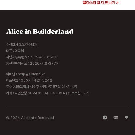
앨리스의 집 더 만나기 >
주식회사 똑똑한소비자
대표 : 이지혜
사업자등록번호 : 702-86-01564
통신판매업신고 : 2020-서초-3777
이메일 : help@abland.kr
대표번호 : 0507-1421-5242
주소 :서울특별시 서초구 사평대로 57길 21-2, 4층
계좌 : 국민은행 602401-04-057094 (주)똑똑한소비자
© 2024 All rights Reserved​