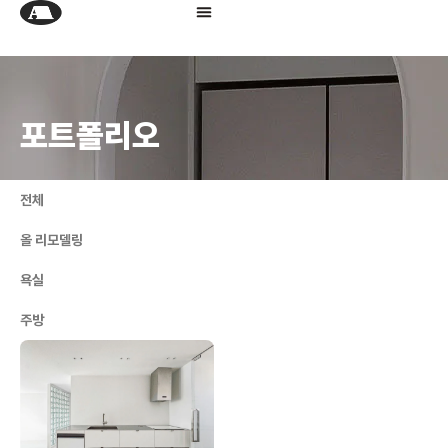
포트폴리오
전체
올 리모델링
욕실
주방