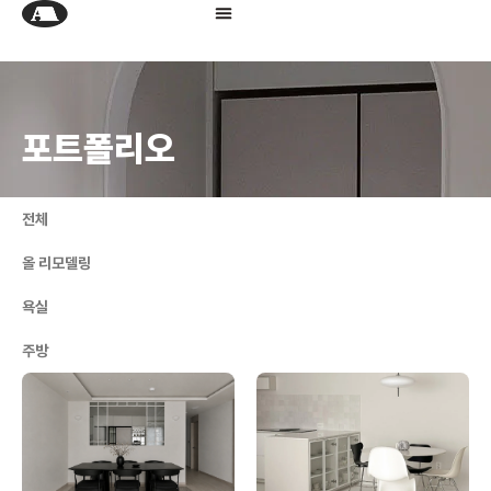
포트폴리오
전체
올 리모델링
욕실
주방