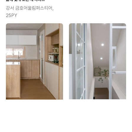
강서 금호어울림퍼스티어,
25PY