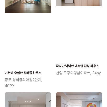
작지만 넉넉한 내추럴 감성 하우스
안양 무궁화경남아파트, 24py
기본에 충실한 컬러풀 하우스
종로 경희궁의아침2단지,
49PY