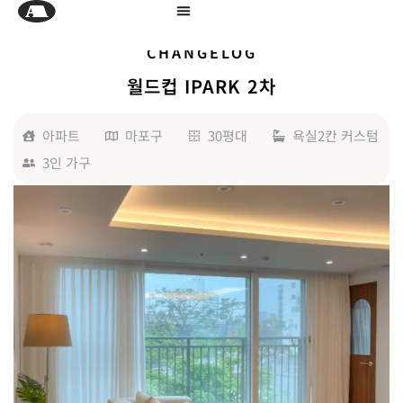
CHANGELOG
월드컵 IPARK 2차
아파트
마포구
30평대
욕실2칸 커스텀
3인 가구