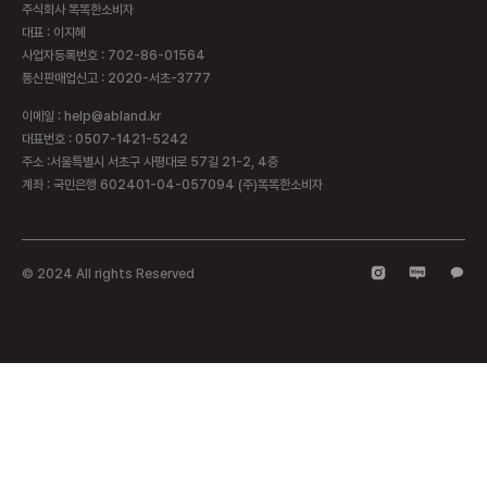
주식회사 똑똑한소비자
대표 : 이지혜
사업자등록번호 : 702-86-01564
통신판매업신고 : 2020-서초-3777
이메일 : help@abland.kr
대표번호 : 0507-1421-5242
주소 :서울특별시 서초구 사평대로 57길 21-2, 4층
계좌 : 국민은행 602401-04-057094 (주)똑똑한소비자
© 2024 All rights Reserved​